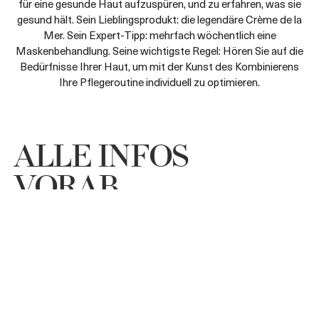
für eine gesunde Haut aufzuspüren, und zu erfahren, was sie
gesund hält. Sein Lieblingsprodukt: die legendäre Crème de la
Mer. Sein Expert-Tipp: mehrfach wöchentlich eine
Maskenbehandlung. Seine wichtigste Regel: Hören Sie auf die
Bedürfnisse Ihrer Haut, um mit der Kunst des Kombinierens
Ihre Pflegeroutine individuell zu optimieren.
ALLE INFOS
VORAB
Melden Sie sich für unseren Newsletter an,
um das Neueste aus der Welt von La Mer zu
erfahren.
Weitere Informationen finden Sie in unserer