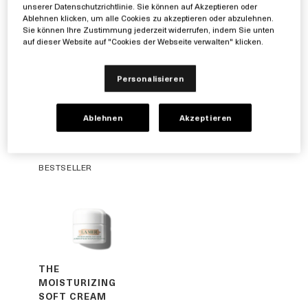
Mischen Sie jeden Morgen und Abend 2 Pumpstöße
unserer Datenschutzrichtlinie. Sie können auf Akzeptieren oder
des Revitalizing Hydrating Serum in Ihre
Ablehnen klicken, um alle Cookies zu akzeptieren oder abzulehnen.
Sie können Ihre Zustimmung jederzeit widerrufen, indem Sie unten
Feuchtigkeitscreme, um eine kontinuierliche
auf dieser Website auf "Cookies der Webseite verwalten" klicken.
Feuchtigkeitszufuhr und eine gesund aussehende,
pralle Haut zu erhalten.
Personalisieren
Tagsüber können Sie einen Hauch von Pflege mit The
Renewal Oil direkt auf die trockensten Stellen Ihres
Ablehnen
Akzeptieren
Gesichts auftragen. So schaffen Sie die perfekte
Make-up-Grundlage.
BESTSELLER
THE
MOISTURIZING
SOFT CREAM