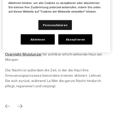
HAUTWISSENS-
Ablehnen klicken, um alle Cookies zu akzeptieren oder abzulehnen.
Sie können Ihre Zustimmung jederzeit widerrufen, indem Sie unten
CHAFT & SCHLAF
auf dieser Website auf "Cookies der Webseite verwalten" klicken.
D
E
S
L
Personalisieren
Nachts ist die Haut besonders aufnahmefähig. Während Sie
M
r
schlafen, verändert sich die Temperaturregulation des
s
Körpers – die Hautbarriere wird empfänglicher und kann
Ablehnen
Akzeptieren
–
Schlüssel-Inhaltsstoffe besonders gut aufnehmen.
B
Reichhaltige, luxuriöse Texturen sind jetzt ideal als
Overnight-Moisturizer
für sichtbar erholt wirkende Haut am
Morgen.
Die Nacht ist außerdem die Zeit, in der die Haut ihre
Erneuerungsprozesse besonders intensiv aktiviert. Lehnen
Sie sich zurück, während La Mer die ganze Nacht hindurch
pflegt, regeneriert und verjüngt.