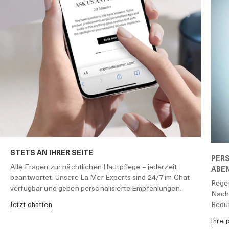
STETS AN IHRER SEITE
PERS
Alle Fragen zur nächtlichen Hautpflege – jederzeit
ABE
beantwortet. Unsere La Mer Experts sind 24/7 im Chat
Regen
verfügbar und geben personalisierte Empfehlungen.
Nacht
Bedür
jetzt chatten
ihre