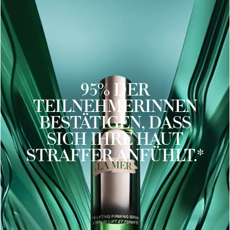
95% DER
TEILNEHMERINNEN
BESTÄTIGEN, DASS
SICH IHRE HAUT
STRAFFER ANFÜHLT.*