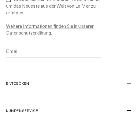
um das Neueste aus der Welt von La Mer zu
erfahren.
Weitere Informationen finden Sie in unserer
Datenschutzerklärung.
ENTDECKEN
Unsere Geschichte
Unsere Inhaltsstoffe
KUNDENSERVICE
Miracle Broth™
Blue Heart
Kontaktieren Sie uns
Meine Bestellung verfolgen
Rücksendungen