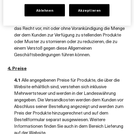
Muster davon, die wir dem Kunden zur Verfügung stellen,
sind nur für den persönlichen Gebrauch bestimmt.
Ablehnen
Akzeptieren
Kunden dürfen keines dieser Produkte oder Muster
davon verkaufen oder weiterverkaufen. Wir behalten uns
das Recht vor, mit oder ohne Vorankündigung die Menge
der dem Kunden zur Verfügung zu stellenden Produkte
oder Muster zu stornieren oder zu reduzieren, die zu
einem Verstoß gegen diese Allgemeinen
Geschäftsbedingungen führen können.
4. Preise
4.1
Alle angegebenen Preise für Produkte, die über die
Website erhältlich sind, verstehen sich inklusive
Mehrwertsteuer und werden in der Landeswährung
angegeben. Die Versandkosten werden dem Kunden vor
Abschluss seiner Bestellung angezeigt und werden zum
Preis der Produkte hinzugerechnet und auf dem
Bestellformular separat ausgewiesen. Weitere
Informationen finden Sie auch in dem Bereich Lieferung
auf der Website.