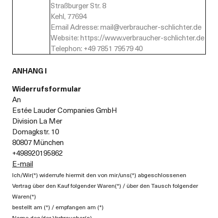
Straßburger Str. 8
Kehl, 77694
Email Adresse: mail@verbraucher-schlichter.de
Website: https://www.verbraucher-schlichter.de
Telephon: +49 7851 79579 40
ANHANG I
Widerrufsformular
An
Estée Lauder Companies GmbH
Division La Mer
Domagkstr. 10
80807 München
+498920195862
E-mail
Ich/Wir(*) widerrufe hiermit den von mir/uns(*) abgeschlossenen
Vertrag über den Kauf folgender Waren(*) / über den Tausch folgender
Waren(*)
bestellt am (*) / empfangen am (*)
Name des/der Verbraucher(s)