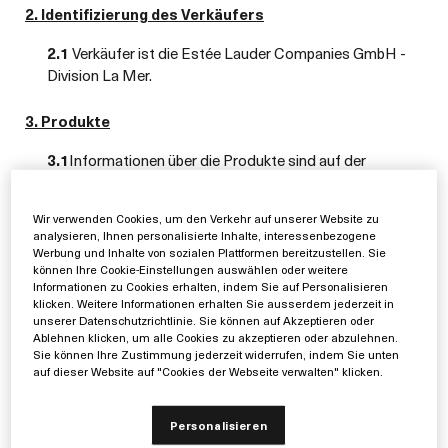
2. Identifizierung des Verkäufers
2.1
Verkäufer ist die Estée Lauder Companies GmbH -
Division La Mer.
3. Produkte
3.1
Informationen über die Produkte sind auf der
Website verfügbar und werden in Übereinstimmung mit
den lokalen Gesetzen bereitgestellt.
Wir verwenden Cookies, um den Verkehr auf unserer Website zu
3.2
Wir werden alle angemessenen und erforderlichen
analysieren, Ihnen personalisierte Inhalte, interessenbezogene
Vorkehrungen treffen, um sicherzustellen, dass alle
Werbung und Inhalte von sozialen Plattformen bereitzustellen. Sie
können Ihre Cookie-Einstellungen auswählen oder weitere
Details, Beschreibungen und Bilder von Produkten, die
Informationen zu Cookies erhalten, indem Sie auf Personalisieren
auf der Website erscheinen, zum Zeitpunkt der Eingabe
klicken. Weitere Informationen erhalten Sie ausserdem jederzeit in
der relevanten Informationen in das System korrekt sind;
unserer Datenschutzrichtlinie. Sie können auf Akzeptieren oder
Ablehnen klicken, um alle Cookies zu akzeptieren oder abzulehnen.
jedoch übernehmen wir, soweit gesetzlich zulässig, keine
Sie können Ihre Zustimmung jederzeit widerrufen, indem Sie unten
Garantie dafür, dass diese Details, Beschreibungen und
auf dieser Website auf "Cookies der Webseite verwalten" klicken.
Bilder von Produkten in allen Fällen genau, vollständig,
zuverlässig, aktuell oder fehlerfrei sind.
Personalisieren
3.3
Die auf der Website beschriebenen Produkte und alle