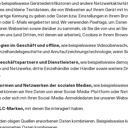
 beispielsweise Geräteidentifikatoren und andere Netzwerkaktivität
ies sind kleine Textdateien, die von Webseiten auf Ihrem Gerät mit 
artige Kennung zu geben oder Daten bzw. Einstellungen in Ihrem Brows
 oder E-Mails eingebettet sind. Wir verwenden Pixeltags, um Daten ü
eren Webseiten sowie darüber zu sammeln, ob Sie die von uns an Sie
en uns (und Dritten, mit denen wir arbeiten), Cookies in Ihrem Browse
ien im Geschäft und offline,
wie beispielsweise Videoüberwach
inzelhandelsgeschäfte und Anrufaufzeichnungstechnologie, wenn S
eschäftspartnern und Dienstleistern,
wie beispielsweise demog
nd Netzwerke, dritte Einzelhändler oder Händler sowie weitere Dr
.
formen und Netzwerken der sozialen Medien,
wie beispielsweise
el können wir Ihre Daten von einer Social-Media-Plattform oder Net
n oder sich mit Ihren Social-Media-Anmeldedaten bei unseren Webs
ELC-Marken,
mit denen Sie interagiert haben.
 den obigen Quellen erworbenen Daten kombinieren. Beispielsweise
esammelten Daten kombinieren.