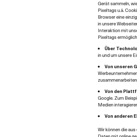
Gerät sammeln, wie
Pixeltags u.ä. Cook
Browser eine einzig
in unsere Webseiten
Interaktion mit uns
Pixeltags ermöglich
Über Technolog
in und um unsere E
Von unseren G
Werbeunternehmen u
zusammenarbeiten
Von den Platt
Google. Zum Beispi
Medien interagiere
Von anderen 
Wir können die aus
Daten mit online g