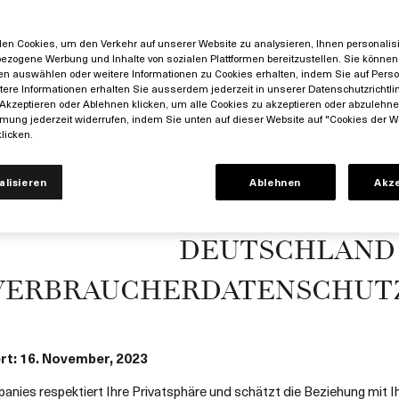
Akt
Wenn Sie mehr über den Status einer
Abschluss ein
Bestellung oder Rücksendung erfahren
en Cookies, um den Verkehr auf unserer Website zu analysieren, Ihnen personalisie
Hautpflegetipps 
möchten
ezogene Werbung und Inhalte von sozialen Plattformen bereitzustellen. Sie können 
Wenn Sie eine Bestellung ändern oder
en auswählen oder weitere Informationen zu Cookies erhalten, indem Sie auf Perso
+49
itere Informationen erhalten Sie ausserdem jederzeit in unserer Datenschutzrichtlin
stornieren möchten
Akzeptieren oder Ablehnen klicken, um alle Cookies zu akzeptieren oder abzulehn
mung jederzeit widerrufen, indem Sie unten auf dieser Website auf "Cookies der W
Ihre gelieferte Bestellung
licken.
Rückgabe eines Produktes
Hinweis: Bitte akzeptieren Sie Cookies, damit der
Live-Chat unten rechts auf Ihrem Bildschirm geöffnet
alisieren
Ablehnen
Akz
werden kann.
DEUTSCHLAND
VERBRAUCHERDATENSCHUT
ert: 16. November, 2023
nies respektiert Ihre Privatsphäre und schätzt die Beziehung mit I