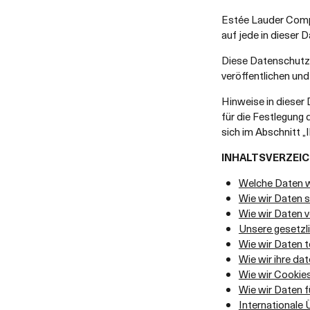
Estée Lauder Compa
auf jede in dieser 
Diese Datenschutze
veröffentlichen un
Hinweise in dieser D
für die Festlegung 
sich im Abschnitt „
INHALTSVERZEIC
Welche Daten w
Wie wir Daten
Wie wir Daten 
Unsere gesetzl
Wie wir Daten t
Wie wir ihre dat
Wie wir Cookie
Wie wir Daten 
Internationale