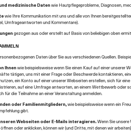
und medizinische Daten
wie Hautpflegeprobleme, Diagnosen, mediz
te
wie Ihre Kommunikation mit uns und alle von Ihnen bereitgestellten 
kel, Umfrageantworten und Kommentare).
rungen
gezogen aus oder erstellt auf Basis von beliebigen oben ermi
SAMMELN
rsonenbezogenen Daten über Sie aus verschiedenen Quellen. Beispie
on Ihnen
wie beispielsweise wenn Sie einen Kauf auf einer unserer W
äfte tätigen, uns mit einer Frage oder Beschwerde kontaktieren, ei
nutzen, ein Konto auf einer unserer Webseiten erstellen, sich für e
gistrieren, auf eine Umfrage antworten, an einem Wettbewerb oder so
h für die Teilnahme an einer Veranstaltung anmelden.
unden oder Familienmitgliedern,
wie beispielsweise wenn ein Freu
mpfehlung gibt.
unseren Webseiten oder E-Mails interagieren.
Wenn Sie unsere 
öffnen oder anklicken, können wir (und Dritte, mit denen wir arbeit