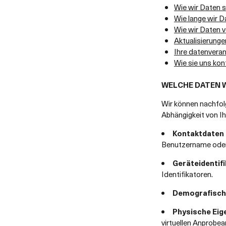
Wie wir Daten 
Wie lange wir 
Wie wir Daten 
Aktualisierung
Ihre datenvera
Wie sie uns kon
WELCHE DATEN W
Wir können nachfolg
Abhängigkeit von Ih
Kontaktdaten u
Benutzername oder
Geräteidentif
Identifikatoren.
Demografisch
Physische Eig
virtuellen Anprob