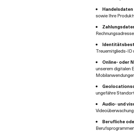
Handelsdaten 
sowie Ihre Produktv
Zahlungsdate
Rechnungsadresse)
Identitätsbes
Treuemitglieds-ID 
Online- oder 
unserem digitalen 
Mobilanwendungen s
Geolocations
ungefähre Standort
Audio- und vis
Videoüberwachung 
Berufliche od
Berufsprogrammen