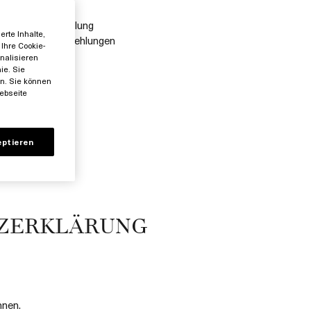
ionscodes
er Online-Bestellung
rte Inhalte,
und Produktempfehlungen
Ihre Cookie-
nalisieren
8920195862
ie. Sie
en. Sie können
ebseite
eptieren
ZERKLÄRUNG
hnen.