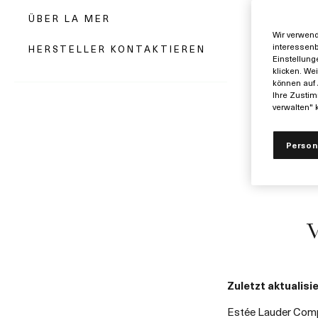
ÜBER LA MER
Wir verwend
interessenb
HERSTELLER KONTAKTIEREN
Einstellung
klicken. We
können auf 
Ihre Zustim
verwalten" k
Person
Zuletzt aktualisi
Estée Lauder Compa