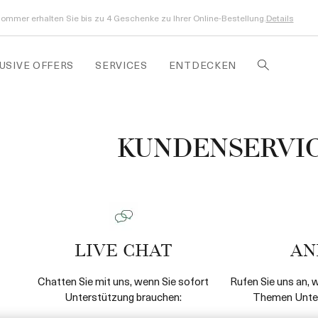
ommer erhalten Sie bis zu 4 Geschenke zu Ihrer Online-Bestellung.
Details
USIVE OFFERS
SERVICES
ENTDECKEN
KUNDENSERVI
LIVE CHAT
AN
Chatten Sie mit uns, wenn Sie sofort
Rufen Sie uns an, 
Unterstützung brauchen:
Themen Unter