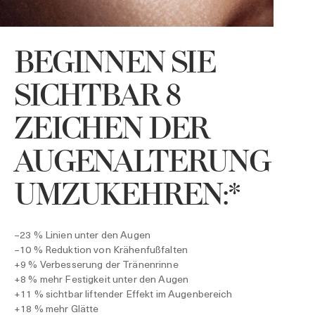
BEGINNEN SIE
M
A
SICHTBAR 8
v
ZEICHEN DER
AUGENALTERUNG
UMZUKEHREN:*
–23 % Linien unter den Augen
–10 % Reduktion von Krähenfußfalten
+9 % Verbesserung der Tränenrinne
+8 % mehr Festigkeit unter den Augen
+11 % sichtbar liftender Effekt im Augenbereich
+18 % mehr Glätte