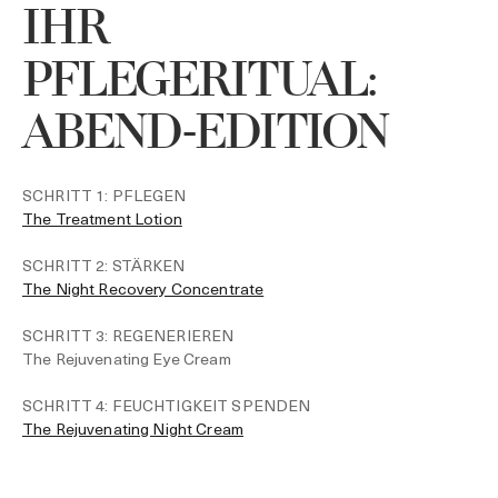
IHR
PFLEGERITUAL:
S
T
ABEND-EDITION
S
T
S
SCHRITT 1: PFLEGEN
T
The Treatment Lotion
S
T
SCHRITT 2: STÄRKEN
The Night Recovery Concentrate
SCHRITT 3: REGENERIEREN
The Rejuvenating Eye Cream
SCHRITT 4: FEUCHTIGKEIT SPENDEN
The Rejuvenating Night Cream