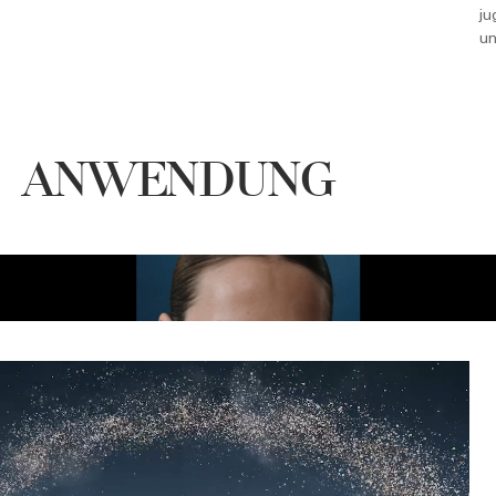
ju
un
ANWENDUNG