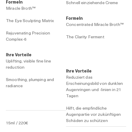
FormeIn
Schnell einziehende Creme
Miracle Broth™
Formeln
The Eye Sculpting Matrix
Concentrated Miracle Broth™
Rejuvenating Precision
The Clarity Ferment
Complex-6
Ihre Vorteile
Uplifting, visible fine line
reduction
Ihre Vorteile
Reduziert das
Smoothing, plumping and
Erscheinungsbild von dunklen
radiance
Augenringen und -linien in 21
Tagen
Hilft, die empfindliche
Augenpartie vor zukünftigen
Schäden zu schützen
15ml / 220€
Zum Warenkorb Hinzufügen