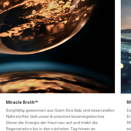
R
Miracle Broth™
Ei
Sorgfältig gewonnen aus Giant Sea Kelp und essenziellen
Er
Nährstoffen lädt unser ikonisches bioenergetisches
RP
Elixier die Energie der Haut neu auf und treibt die
mi
Regeneration bis in den nächsten Tag hinein an.