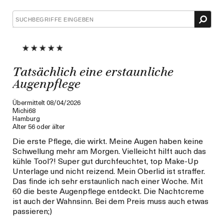
Händler-
Händler-
Händler-
Produkt-
Produkt-
Produkt-
ID,
ID,
ID,
Produktname,
Produktname,
Produktname,
Marke,
Marke,
Marke,
Kategorie,
Kategorie,
Kategorie,
durchschnittlicher
durchschnittlicher
durchschnittlicher
Bewertung
Bewertung
Bewertung
Tatsächlich eine erstaunliche
und
und
und
Augenpflege
Anzahl
Anzahl
Anzahl
der
der
der
Übermittelt
08/04/2026
Bewertungen
Bewertungen
Bewertungen
Michi68
Hamburg
Alter
56 oder älter
Die erste Pflege, die wirkt. Meine Augen haben keine
Schwellung mehr am Morgen. Vielleicht hilft auch das
kühle Tool?! Super gut durchfeuchtet, top Make-Up
Unterlage und nicht reizend. Mein Oberlid ist straffer.
Das finde ich sehr erstaunlich nach einer Woche. Mit
60 die beste Augenpflege entdeckt. Die Nachtcreme
ist auch der Wahnsinn. Bei dem Preis muss auch etwas
passieren;)