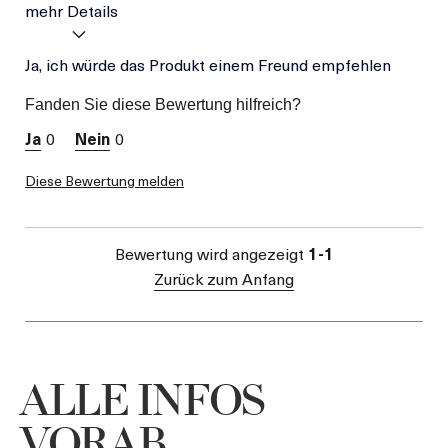
mehr Details
Vorteile
Ja, ich würde das Produkt einem Freund empfehlen
Qualität
Komfortabel
Fanden Sie diese Bewertung hilfreich?
Leicht
Hauttyp
Mischhaut
0
0
Hautbedürfnis
Feuchtigkeit
Diese Bewertung melden
Hast du einen Anreiz oder
Nein
eine Belohnung für diese
Bewertung erhalten?
Bewertung wird angezeigt
1-1
Zurück zum Anfang
ALLE INFOS
VORAB