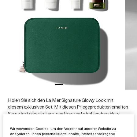
Holen Sie sich den La Mer Signature Glowy Look mit
diesem exklusiven Set. Mit diesen Pflegeprodukten erhalten
Sie sofort eine glattere, sanftere und strahlendere Haut.
Das Set enthält: The Renewal Oil Exfoliator 15ml, The
Cleansing Foam 30ml, The Moisturizing Soft Lotion 3ml,
Wir verwenden Cookies, um den Verkehr auf unserer Website zu
The Eye Concentrate 5ml, eine exklusive La Mer
analysieren, Ihnen personalisierte Inhalte, interessenbezogene