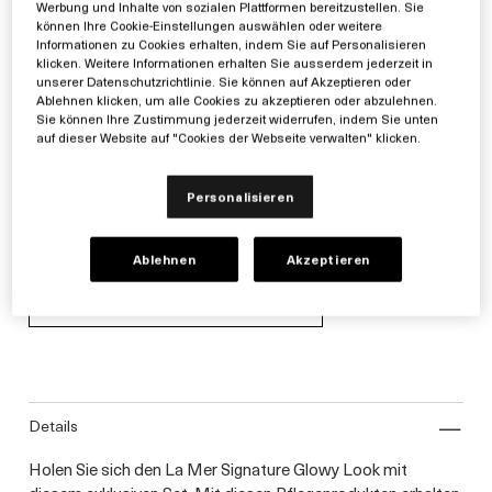
Werbung und Inhalte von sozialen Plattformen bereitzustellen. Sie
Kosmetiktasche.
können Ihre Cookie-Einstellungen auswählen oder weitere
Informationen zu Cookies erhalten, indem Sie auf Personalisieren
140€
klicken. Weitere Informationen erhalten Sie ausserdem jederzeit in
unserer Datenschutzrichtlinie. Sie können auf Akzeptieren oder
Inkl. MwSt. zzgl. Versand
Ablehnen klicken, um alle Cookies zu akzeptieren oder abzulehnen.
Schreiben Sie die erste Bewertung
Sie können Ihre Zustimmung jederzeit widerrufen, indem Sie unten
auf dieser Website auf "Cookies der Webseite verwalten" klicken.
Gratis Standardversand und zwei Luxusminiaturen zu
jeder Bestellung ab 150€.
Personalisieren
grösse:
Ablehnen
Akzeptieren
1 Einheit / 140€
Ausverkauft
details
Holen Sie sich den La Mer Signature Glowy Look mit