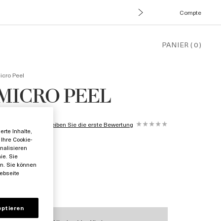
Compte
PANIER
(
0
)
icro Peel
MICRO PEEL
Schreiben Sie die erste Bewertung
rte Inhalte,
gl.
Ihre Cookie-
nalisieren
ie. Sie
en. Sie können
ebseite
eptieren