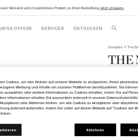
oser Versand und 2 kostenlose Proben zu Ihrer Bestellung.
Jetzt shoppen.
USIVE OFFERS
SERVICES
ENTDECKEN
>
Samples
The M
THE 
0€
en Cookies, um den Verkehr auf unserer Website zu analysieren, Ihnen personalisie
Inkl. MwSt. zz
ezogene Werbung und Inhalte von sozialen Plattformen bereitzustellen. Sie können 
Versand
en auswählen oder weitere Informationen zu Cookies erhalten, indem Sie auf Perso
itere Informationen erhalten Sie ausserdem jederzeit in unserer Datenschutzrichtlin
Akzeptieren oder Ablehnen klicken, um alle Cookies zu akzeptieren oder abzulehn
mung jederzeit widerrufen, indem Sie unten auf dieser Website auf "Cookies der W
5 ml / 0€
licken.
alisieren
Ablehnen
Akz