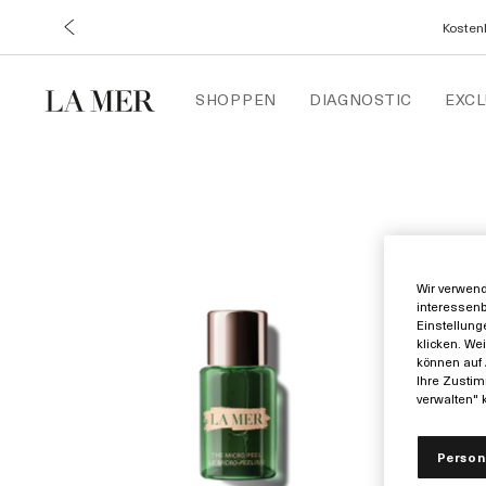
Kostenl
SHOPPEN
DIAGNOSTIC
EXCL
Wir verwend
interessenb
Einstellung
klicken. We
können auf 
Ihre Zustim
verwalten" k
Person