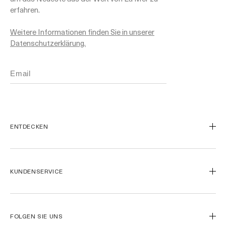
erfahren.
Weitere Informationen finden Sie in unserer
Datenschutzerklärung.
ENTDECKEN
Unsere Geschichte
Unsere Inhaltsstoffe
KUNDENSERVICE
Miracle Broth™
Blue Heart
Kontaktieren Sie uns
Meine Bestellung verfolgen
Rücksendungen
FOLGEN SIE UNS