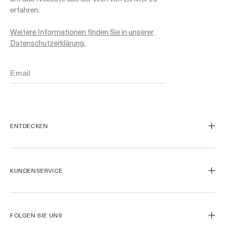
erfahren.
Weitere Informationen finden Sie in unserer
Datenschutzerklärung.
ENTDECKEN
Unsere Geschichte
Unsere Inhaltsstoffe
KUNDENSERVICE
Miracle Broth™
Blue Heart
Kontaktieren Sie uns
Meine Bestellung verfolgen
Rücksendungen
FOLGEN SIE UNS