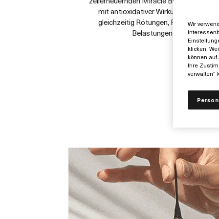
zellerneuernden Miracle Broth™, spende
mit antioxidativer Wirkung wertvolle F
gleichzeitig Rötungen, Reizungen un
Wir verwend
Belastungen der Haut zu r
interessenb
Einstellung
klicken. We
können auf 
Ihre Zustim
verwalten" k
Person