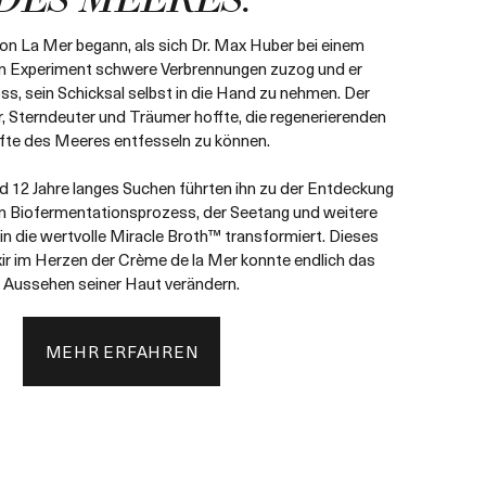
DES MEERES.
on La Mer begann, als sich Dr. Max Huber bei einem
n Experiment schwere Verbrennungen zuzog und er
ss, sein Schicksal selbst in die Hand zu nehmen. Der
 Sterndeuter und Träumer hoffte, die regenerierenden
fte des Meeres entfesseln zu können.
 12 Jahre langes Suchen führten ihn zu der Entdeckung
in Biofermentationsprozess, der Seetang und weitere
 in die wertvolle Miracle Broth™ transformiert. Dieses
xir im Herzen der Crème de la Mer konnte endlich das
Aussehen seiner Haut verändern.
MEHR ERFAHREN