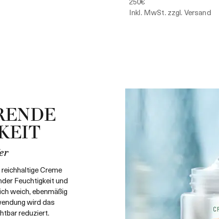
250€
Inkl. MwSt. zzgl. Versand
RENDE
KEIT
er
d reichhaltige Creme
nder Feuchtigkeit und
sich weich, ebenmäßig
nwendung wird das
htbar reduziert.