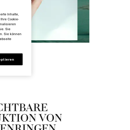
rte Inhalte,
Ihre Cookie-
nalisieren
ie. Sie
en. Sie können
ebseite
eptieren
CHTBARE
KTION VON
ENRINGEN