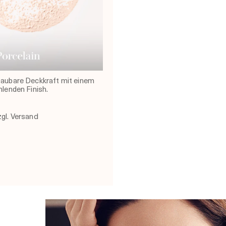
OUS LIFTING CUSHION
N BROAD SPECTRUM SPF
baubare Deckkraft mit einem
hlenden Finish.
zgl. Versand