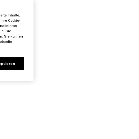
STYLT
rte Inhalte,
Ihre Cookie-
nalisieren
ie. Sie
en. Sie können
ebseite
eptieren