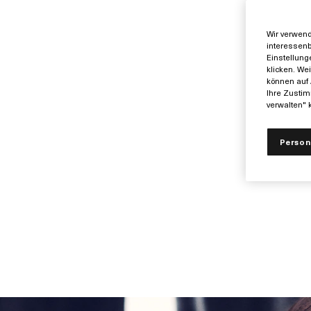
FEST
Wir verwend
interessenb
Einstellung
klicken. We
können auf 
Ihre Zustim
verwalten" k
Person