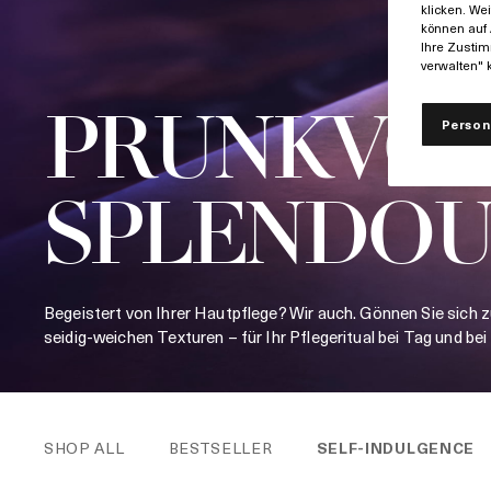
klicken. We
können auf 
Ihre Zustim
verwalten" k
PRUNKVOL
Person
SPLENDO
Begeistert von Ihrer Hautpflege? Wir auch. Gönnen Sie sich
seidig-weichen Texturen – für Ihr Pflege­ritual bei Tag und bei
SHOP ALL
BESTSELLER
SELF-INDULGENCE