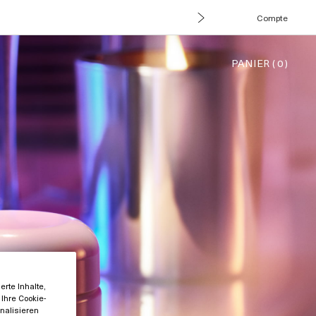
Compte
PANIER
(
0
)
rte Inhalte,
Ihre Cookie-
nalisieren