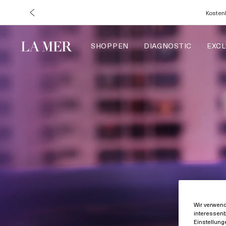
Kostenl
SHOPPEN
DIAGNOSTIC
EXCL
Wir verwend
interessenb
Einstellung